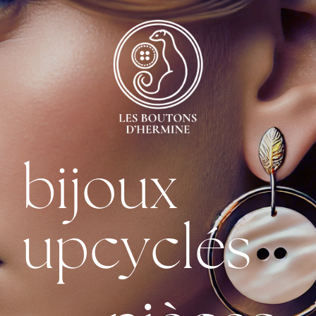
bijoux
upcyclés